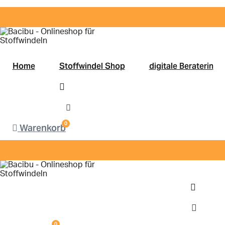
Zum
Inhalt
springen
Home
Stoffwindel Shop
digitale Beraterin
0
Warenkorb
0