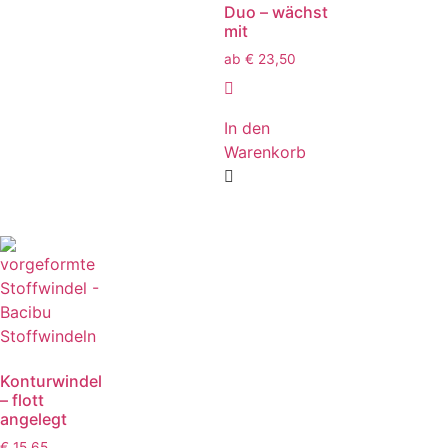
Duo – wächst
mit
ab
€
23,50
In den
Warenkorb
Konturwindel
– flott
angelegt
€
15,65