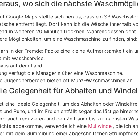
heraus, wo sich die nächste Waschmögli
uf Google Maps stellte sich heraus, dass ein SB Waschsalo
tsche entfernt liegt. Dort kann ich die Wäsche innerhalb v
end in weiteren 20 Minuten trocknen. Währenddessen geht
tere Möglichkeiten, um eine Waschmaschine zu finden, sind:
arn in der Fremde: Packe eine kleine Aufmerksamkeit ein un
t mit Waschservice.
haus auf dem Land.
ung verfügt die Managerin über eine Waschmaschine.
d Jugendherbergen bieten oft Münz-Waschmaschinen an.
die Gelegenheit für Abhalten und Windel
t eine ideale Gelegenheit, um das Abhalten oder Windelfre
t und Ruhe, und im Freien entfällt sogar das lästige hinter
rbrauch reduzieren und den Zeitraum bis zur nächsten Wäs
 nichts abbekomme, verwende ich eine
Mullwindel
, die ich a
der mit dem Gummibund einer abgeschnittenen Strumpfhose