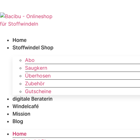
Zum
Inhalt
springen
Home
Stoffwindel Shop
Abo
Saugkern
Überhosen
Zubehör
Gutscheine
digitale Beraterin
Windelcafé
Mission
Blog
Home