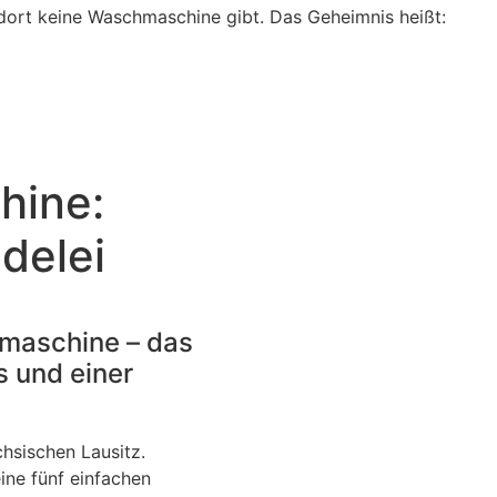
hine:
ndelei
hmaschine – das
s und einer
hsischen Lausitz.
ine fünf einfachen