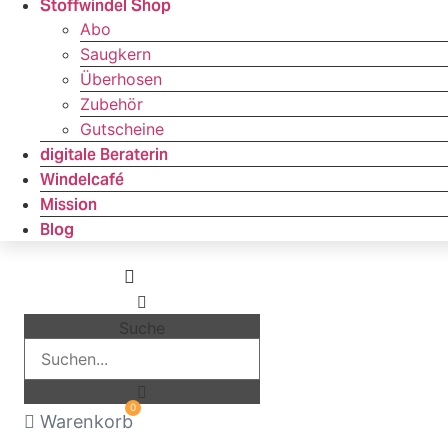
Stoffwindel Shop
Abo
Saugkern
Überhosen
Zubehör
Gutscheine
digitale Beraterin
Windelcafé
Mission
Blog
Suche
0
Warenkorb