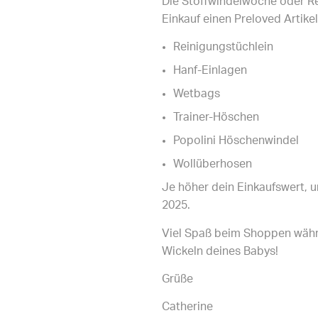
Die Stoffwindelwoche oder Rea
Einkauf einen Preloved Artike
Reinigungstüchlein
Hanf-Einlagen
Wetbags
Trainer-Höschen
Popolini Höschenwindel
Wollüberhosen
Je höher dein Einkaufswert, u
2025.
Viel Spaß beim Shoppen währ
Wickeln deines Babys!
Grüße
Catherine