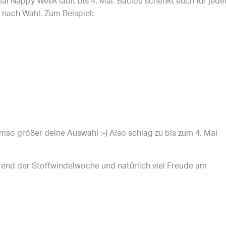
l Nappy Week läuft bis 4. Mai. Bacibu schenkt euch für jede
l nach Wahl. Zum Beispiel:
mso größer deine Auswahl :-) Also schlag zu bis zum 4. Mai
end der Stoffwindelwoche und natürlich viel Freude am