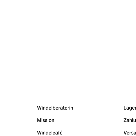
Windelberaterin
Lage
Mission
Zahl
Windelcafé
Vers