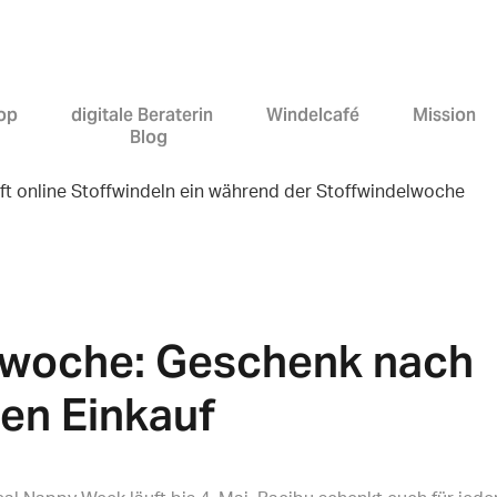
VERSAND GRATIS ab 60€
op
digitale Beraterin
Windelcafé
Mission
Blog
lwoche: Geschenk nach
den Einkauf